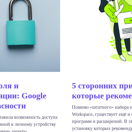
оля и
5 сторонних пр
ации: Google
которые рекоме
асности
Помимо «штатного» набора из
Workspace, существует ещё и
тавила возможность доступа
программ и расширений. В эт
анной к личному устройству
установку которых рекоменду
ровень защиты