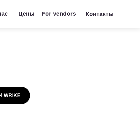
нас
Цены
For vendors
Контакты
И WRIKE