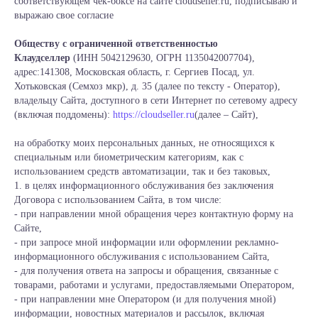
соответствующем чек-боксе на сайте сloudseller.ru, подписываю и
выражаю свое согласие
Обществу с ограниченной ответственностью
Клаудселлер
(ИНН 5042129630, ОГРН 1135042007704),
адрес:141308, Московская область, г. Сергиев Посад, ул.
Хотьковская (Семхоз мкр), д. 35 (далее по тексту - Оператор),
владельцу Сайта, доступного в сети Интернет по сетевому адресу
(включая поддомены):
https://cloudseller.ru
(далее – Сайт),
на обработку моих персональных данных, не относящихся к
специальным или биометрическим категориям, как с
использованием средств автоматизации, так и без таковых,
1. в целях информационного обслуживания без заключения
Договора с использованием Сайта, в том числе:
- при направлении мной обращения через контактную форму на
Сайте,
- при запросе мной информации или оформлении рекламно-
информационного обслуживания с использованием Сайта,
- для получения ответа на запросы и обращения, связанные с
товарами, работами и услугами, предоставляемыми Оператором,
- при направлении мне Оператором (и для получения мной)
информации, новостных материалов и рассылок, включая