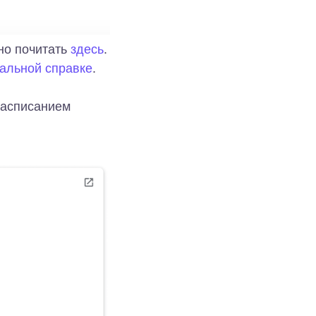
жно почитать
здесь
.
альной справке
.
расписанием